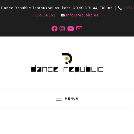
Dance Republic Tantsukool asukoht: GONSIORI 44, Tallinn │
+372
555 66063
│
info@republic.ee
MENÜÜ