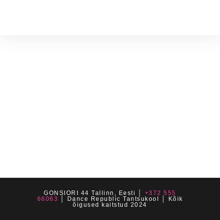
GONSIORI 44 Tallinn, Eesti │
+372 555
66063
│ Dance Republic Tantsukool │ Kõik
õigused kaitstud 2024